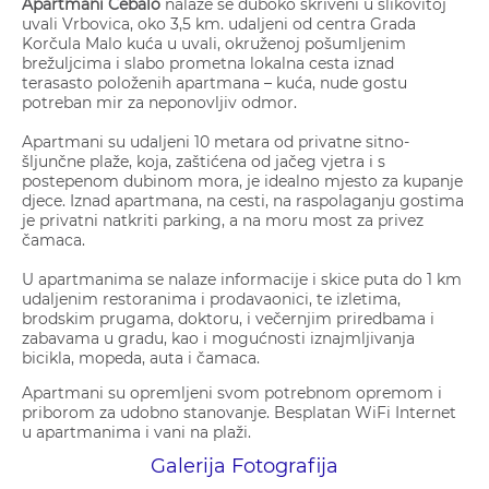
Apartmani Cebalo
nalaze se duboko skriveni u slikovitoj
uvali Vrbovica, oko 3,5 km. udaljeni od centra Grada
Korčula Malo kuća u uvali, okruženoj pošumljenim
brežuljcima i slabo prometna lokalna cesta iznad
terasasto položenih apartmana – kuća, nude gostu
potreban mir za neponovljiv odmor.
Apartmani su udaljeni 10 metara od privatne sitno-
šljunčne plaže, koja, zaštićena od jačeg vjetra i s
postepenom dubinom mora, je idealno mjesto za kupanje
djece. Iznad apartmana, na cesti, na raspolaganju gostima
je privatni natkriti parking, a na moru most za privez
čamaca.
U apartmanima se nalaze informacije i skice puta do 1 km
udaljenim restoranima i prodavaonici, te izletima,
brodskim prugama, doktoru, i večernjim priredbama i
zabavama u gradu, kao i mogućnosti iznajmljivanja
bicikla, mopeda, auta i čamaca.
Apartmani su opremljeni svom potrebnom opremom i
priborom za udobno stanovanje. Besplatan WiFi Internet
u apartmanima i vani na plaži.
Galerija Fotografija